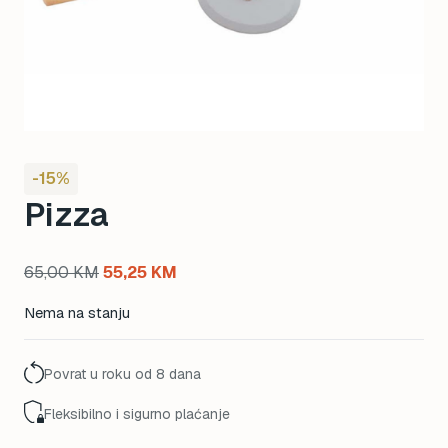
-15%
Pizza
Original
Current
65,00
KM
55,25
KM
price
price
Nema na stanju
was:
is:
65,00 KM.
55,25 KM.
Povrat u roku od 8 dana
Fleksibilno i sigurno plaćanje