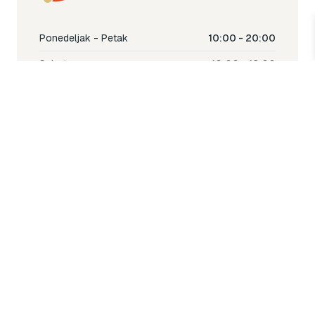
Ponedeljak - Petak
10:00 - 20:00
Subota
10:00 - 18:00
Nedjelja
Ne radimo
Toy & Joy shop
% Sale
Igra
Šetnja
Njega
Dječija soba