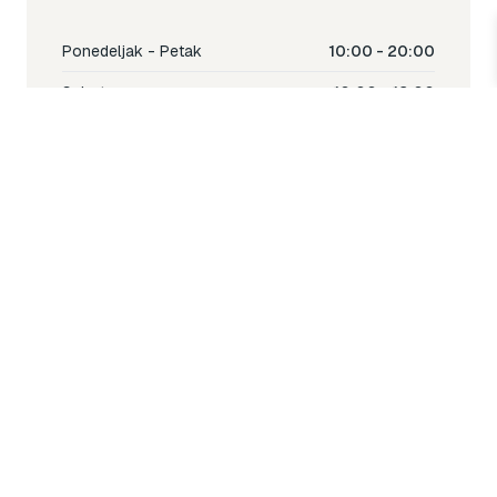
Ponedeljak - Petak
10:00 - 20:00
Subota
10:00 - 18:00
Nedjelja
Ne radimo
Toy & Joy shop
% Sale
Igra
Šetnja
Njega
Dječija soba