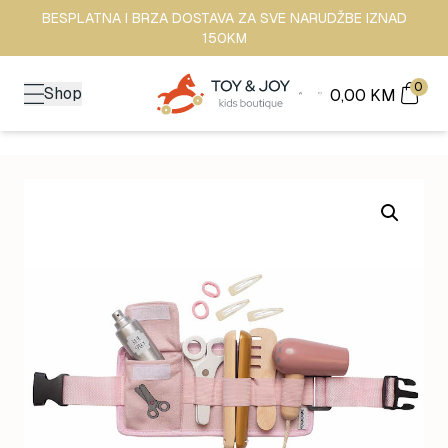
BESPLATNA I BRZA DOSTAVA ZA SVE NARUDŽBE IZNAD
150KM
0
Shop
0,00
KM