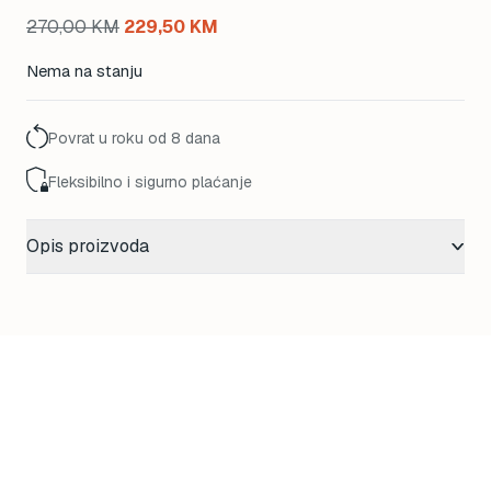
Original
Current
270,00
KM
229,50
KM
price
price
Nema na stanju
was:
is:
270,00 KM.
229,50 KM.
Povrat u roku od 8 dana
Fleksibilno i sigurno plaćanje
Opis proizvoda