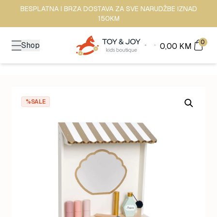
BESPLATNA I BRZA DOSTAVA ZA SVE NARUDŽBE IZNAD
150KM
0
Shop
0,00
KM
%SALE