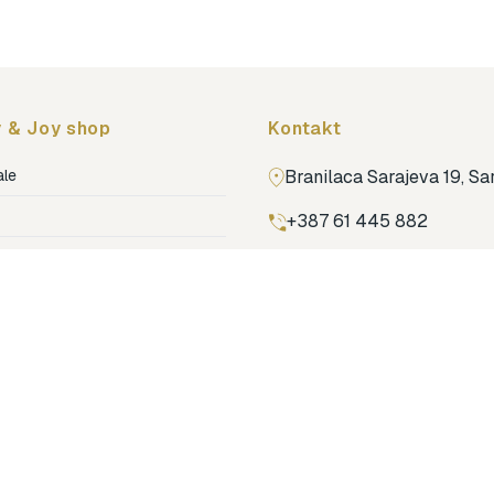
 & Joy shop
Kontakt
ale
Branilaca Sarajeva 19, S
+387 61 445 882
ja
ga
Pronađi nas na Google m
ija soba
jenje
dovi
o