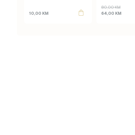
Original
Current
80,00
KM
price
price
10,00
KM
64,00
KM
was:
is:
80,00 KM.
64,00 KM.