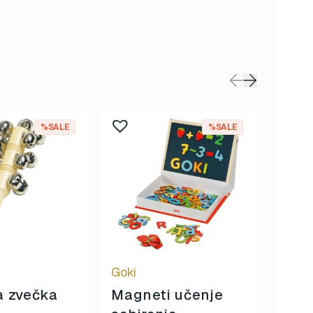
%SALE
%SALE
Goki
Goki
a zvečka
Magneti učenje
GOKI