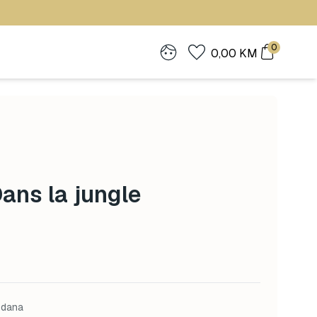
0
0,00
KM
Dans la jungle
 dana