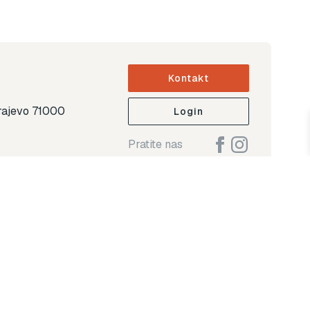
Kontakt
arajevo 71000
Login
Pratite nas
ap