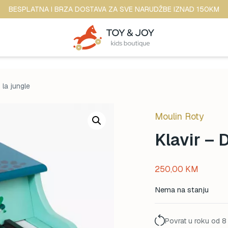
BESPLATNA I BRZA DOSTAVA ZA SVE NARUDŽBE IZNAD 150KM
 la jungle
Moulin Roty
Klavir – 
250,00
KM
Nema na stanju
Povrat u roku od 8