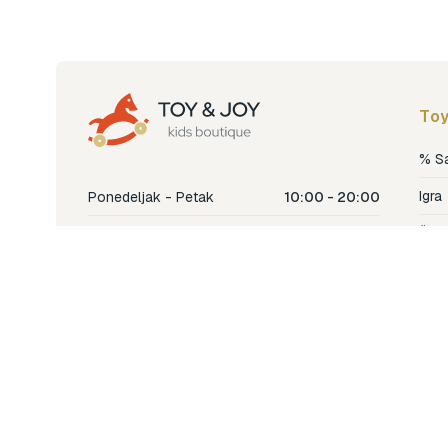
Toy
% S
Igra
Ponedeljak - Petak
10:00 - 20:00
Šetn
Subota
10:00 - 18:00
Nje
Nedjelja
Ne radimo
Dječ
Hran
Bren
Nov