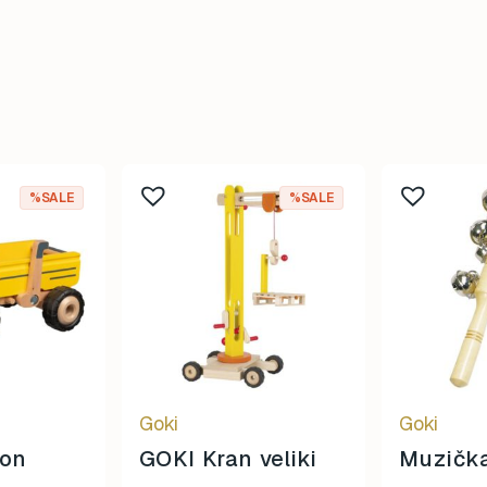
%SALE
%SALE
Goki
Goki
ion
GOKI Kran veliki
Muzičk