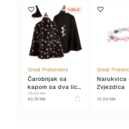
%SALE
Great Pretenders
Great Preten
Čarobnjak sa
Narukvica 
kapom sa dva lica
Zvjezdica
Original
Current
75,00
KM
od 4 do 6 godina
price
price
63,75
KM
10,00
KM
was:
is:
75,00 KM.
63,75 KM.