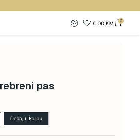
0
0,00
KM
rebreni pas
Dodaj u korpu