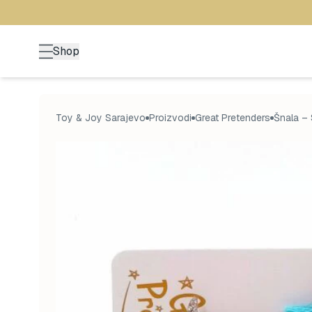
Shop
Toy & Joy Sarajevo
Proizvodi
Great Pretenders
Šnala – 