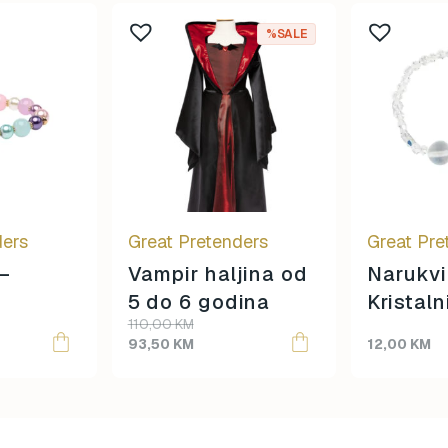
%SALE
ders
Great Pretenders
Great Pre
–
Vampir haljina od
Narukvi
5 do 6 godina
Kristaln
Original
Current
110,00
KM
price
price
93,50
KM
12,00
KM
was:
is:
110,00 KM.
93,50 KM.