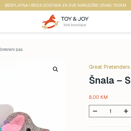
BESPLATNA I BRZA DOSTAVA ZA SVE NARUDŽBE IZNAD 150KM
Srebreni pas
Great Pretenders
Šnala – S
8,00
KM
remove
add