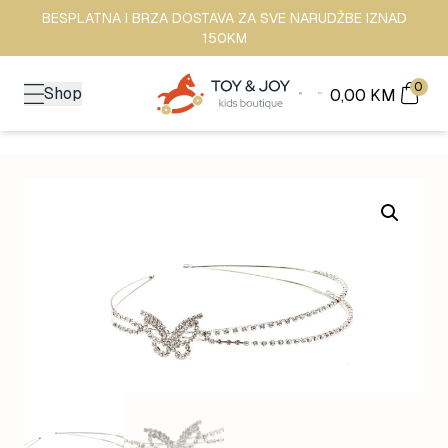
BESPLATNA I BRZA DOSTAVA ZA SVE NARUDŽBE IZNAD
150KM
0
Shop
0,00
KM