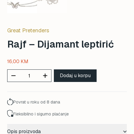
Great Pretenders
Rajf – Dijamant leptirić
16,00
KM
remove
add
Dodaj u korpu
Povrat u roku od 8 dana
Fleksibilno i sigurno plaćanje
Opis proizvoda