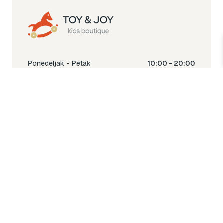
Ponedeljak - Petak
10:00 - 20:00
Subota
10:00 - 18:00
Nedjelja
Ne radimo
Toy & Joy shop
% Sale
Igra
Šetnja