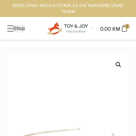
BESPLATNA I BRZA DOSTAVA ZA SVE NARUDŽBE IZNAD
150KM
0
Shop
0,00
KM