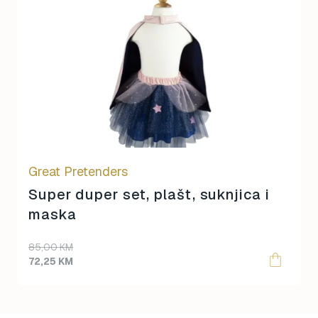
product
has
multiple
variants.
The
options
may
be
chosen
on
Great Pretenders
the
product
Super duper set, plašt, suknjica i
page
maska
85,00
KM
72,25
KM