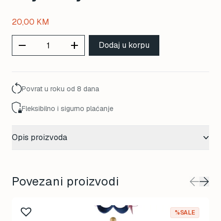
20,00
KM
remove
add
Dodaj u korpu
Povrat u roku od 8 dana
Fleksibilno i sigurno plaćanje
Opis proizvoda
Povezani proizvodi
This
%SALE