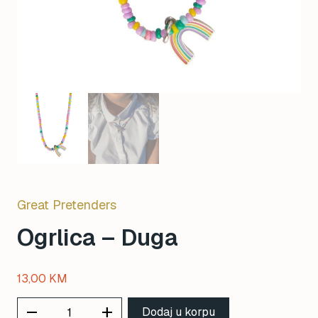
Great Pretenders
Ogrlica – Duga
13,00
KM
remove
add
Dodaj u korpu