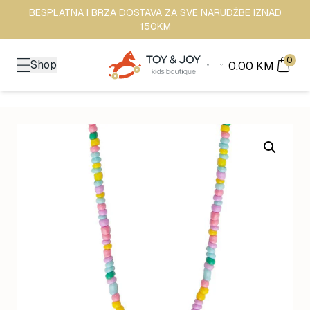
BESPLATNA I BRZA DOSTAVA ZA SVE NARUDŽBE IZNAD
150KM
0
Shop
0,00
KM