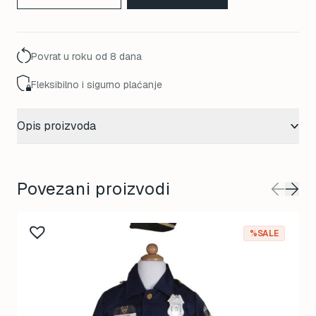
Povrat u roku od 8 dana
Fleksibilno i sigurno plaćanje
Opis proizvoda
Povezani proizvodi
This
%SALE
product
has
multiple
variants.
The