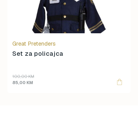
options
may
be
chosen
on
Great Pretenders
the
product
Set za policajca
page
100,00
KM
85,00
KM