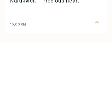
Narukvica – Precious heart
15,00
KM