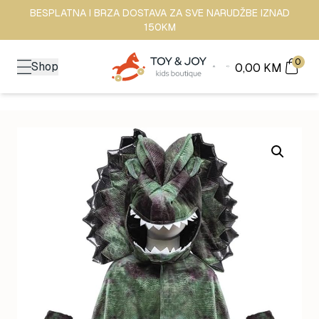
BESPLATNA I BRZA DOSTAVA ZA SVE NARUDŽBE IZNAD
150KM
0
Shop
0,00
KM