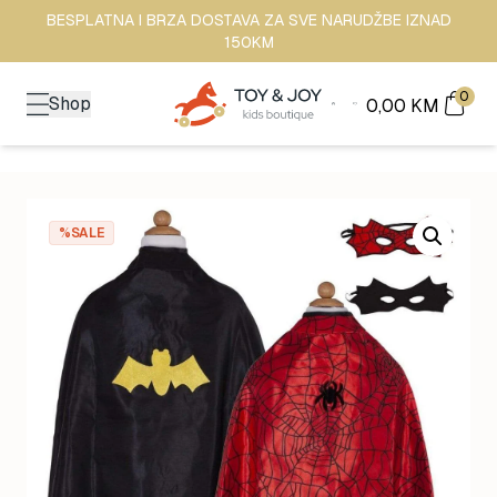
BESPLATNA I BRZA DOSTAVA ZA SVE NARUDŽBE IZNAD
150KM
0
Shop
0,00
KM
%SALE