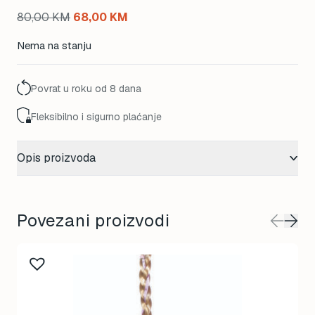
Original
Current
80,00
KM
68,00
KM
price
price
Nema na stanju
was:
is:
80,00 KM.
68,00 KM.
Povrat u roku od 8 dana
Fleksibilno i sigurno plaćanje
Opis proizvoda
Povezani proizvodi