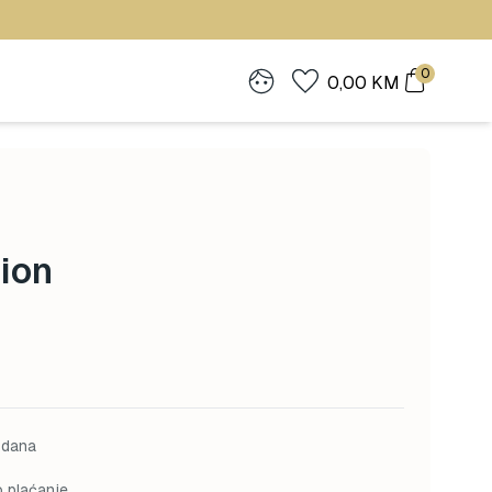
0
0,00
KM
ion
 dana
o plaćanje