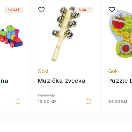
%SALE
%SALE
Goki
Goki
 na
Muzička zvečka
Puzzle 
Original
Current
14,00
KM
price
price
12,00
KM
10,00
KM
was:
is:
14,00 KM.
12,00 KM.