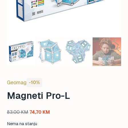
Geomag
-10%
Magneti Pro-L
Original
Current
83,00
KM
74,70
KM
price
price
Nema na stanju
was:
is: