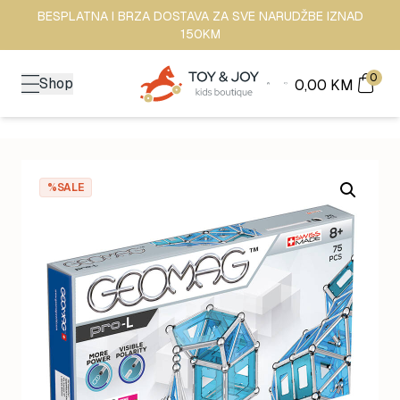
BESPLATNA I BRZA DOSTAVA ZA SVE NARUDŽBE IZNAD
150KM
0
Shop
0,00
KM
%SALE