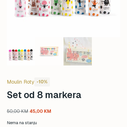
Moulin Roty
-10%
Set od 8 markera
Original
Current
50,00
KM
45,00
KM
price
price
Nema na stanju
was:
is: