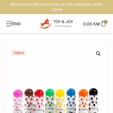
BESPLATNA I BRZA DOSTAVA ZA SVE NARUDŽBE IZNAD
150KM
0
Shop
0,00
KM
%SALE