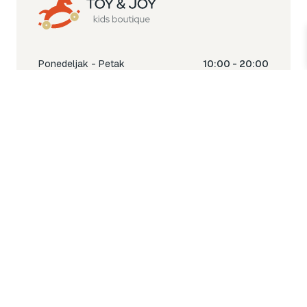
Ponedeljak - Petak
10:00 - 20:00
Subota
10:00 - 18:00
Nedjelja
Ne radimo
Toy & Joy shop
% Sale
Igra
Šetnja
Njega