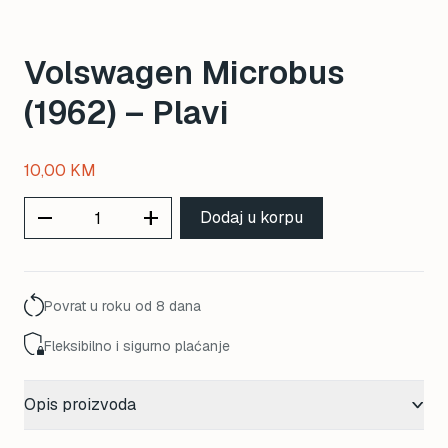
Volswagen Microbus
(1962) – Plavi
10,00
KM
remove
add
Dodaj u korpu
Povrat u roku od 8 dana
Fleksibilno i sigurno plaćanje
Opis proizvoda