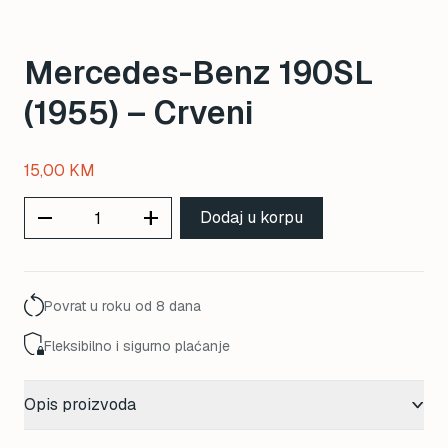
Mercedes-Benz 190SL
(1955) – Crveni
15,00
KM
remove
add
Dodaj u korpu
Povrat u roku od 8 dana
Fleksibilno i sigurno plaćanje
Opis proizvoda