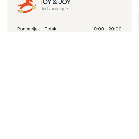
Ponedeljak - Petak
10:00 - 20:00
Subota
10:00 - 18:00
Nedjelja
Ne radimo
Toy & Joy shop
% Sale
Igra
Šetnja
Njega