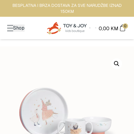
BESPLATNA I BRZA DOSTAVA ZA SVE NARUDŽBE IZNAD
150KM
0
Shop
0,00
KM