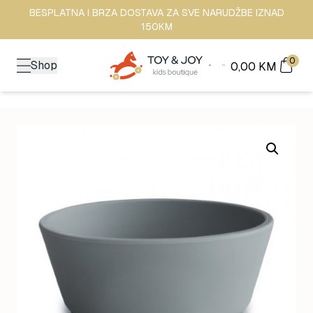
BESPLATNA I BRZA DOSTAVA ZA SVE NARUDŽBE IZNAD
150KM
0
Shop
0,00
KM