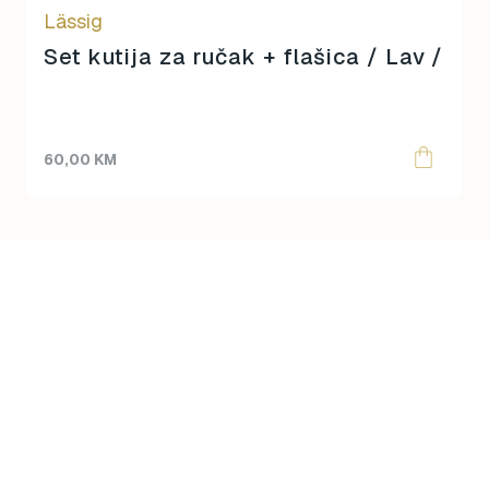
Lässig
Set kutija za ručak + flašica / Lav /
60,00
KM