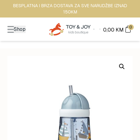
BESPLATNA I BRZA DOSTAVA ZA SVE NARUDŽBE IZNAD
150KM
0
Shop
0,00
KM