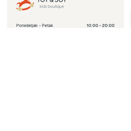
Ponedeljak - Petak
10:00 - 20:00
Subota
10:00 - 18:00
Nedjelja
Ne radimo
Toy & Joy shop
% Sale
Igra
Šetnja
Njega