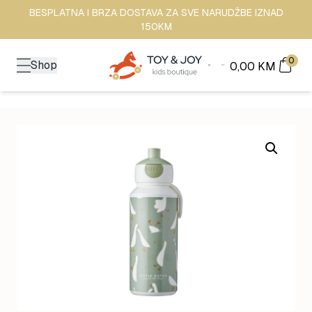
BESPLATNA I BRZA DOSTAVA ZA SVE NARUDŽBE IZNAD
150KM
0
Shop
0,00
KM