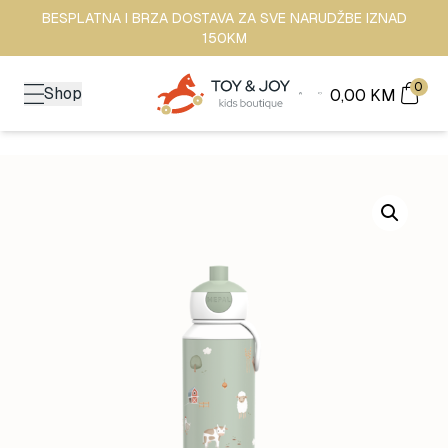
BESPLATNA I BRZA DOSTAVA ZA SVE NARUDŽBE IZNAD
150KM
0
Shop
0,00
KM