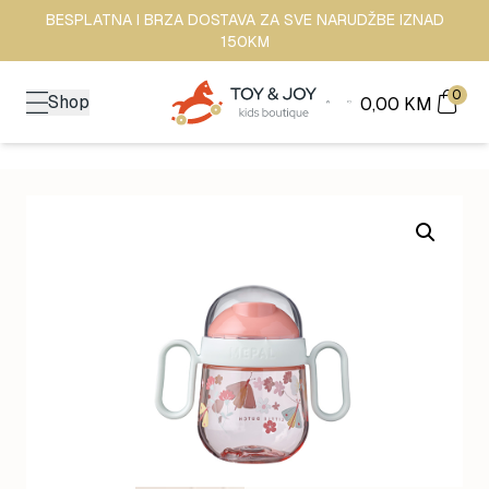
BESPLATNA I BRZA DOSTAVA ZA SVE NARUDŽBE IZNAD
150KM
0
Shop
0,00
KM