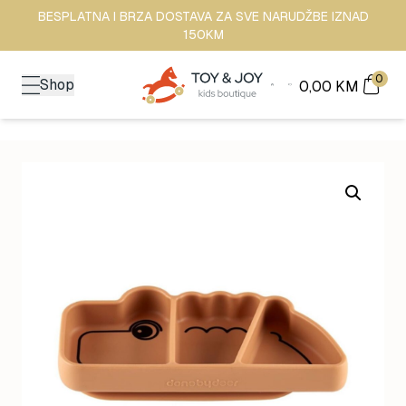
BESPLATNA I BRZA DOSTAVA ZA SVE NARUDŽBE IZNAD
150KM
0
Shop
0,00
KM