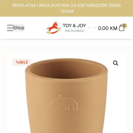
BESPLATNA I BRZA DOSTAVA ZA SVE NARUDŽBE IZNAD
150KM
0
Shop
0,00
KM
%SALE