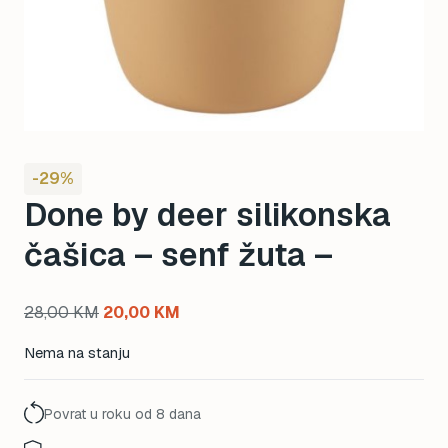
-29%
Done by deer silikonska
čašica – senf žuta –
Original
Current
28,00
KM
20,00
KM
price
price
Nema na stanju
was:
is:
28,00 KM.
20,00 KM.
Povrat u roku od 8 dana