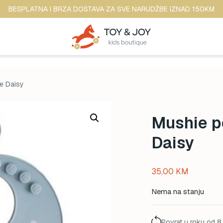
BESPLATNA I BRZA DOSTAVA ZA SVE NARUDŽBE IZNAD 150KM
e Daisy
Mushie p
Daisy
35,00
KM
Nema na stanju
Povrat u roku od 8