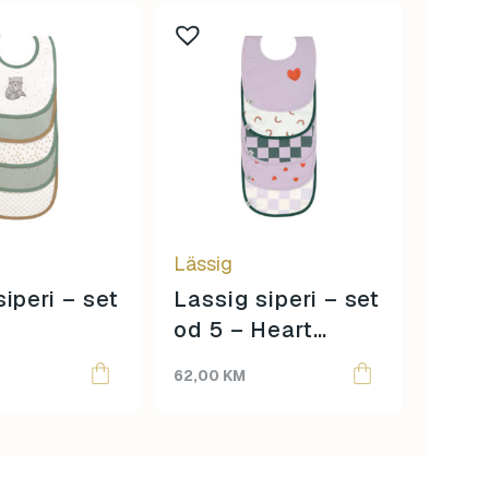
Lässig
Lässi
iperi – set
Lassig siperi – set
Lass
od 5 – Heart
od 5
Lavender
62,00
KM
62,00