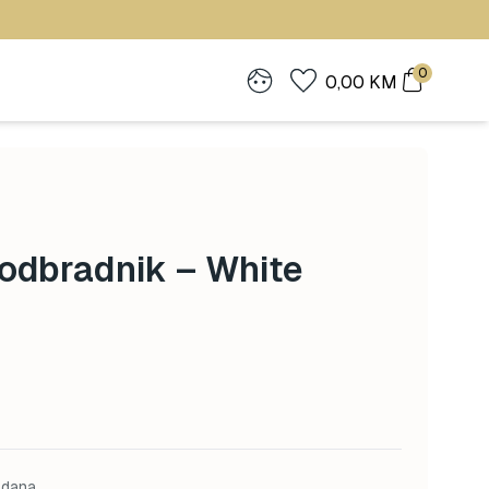
0
0,00
KM
odbradnik – White
 dana