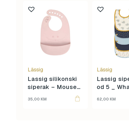
Lässig
Lässig
Lassig silikonski
Lassig sipe
siperak – Mouse
od 5 _ Wh
rose
35,00
KM
62,00
KM