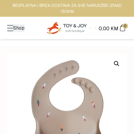
BESPLATNA I BRZA DOSTAVA ZA SVE NARUDŽBE IZNAD
150KM
0
Shop
0,00
KM