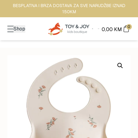
BESPLATNA I BRZA DOSTAVA ZA SVE NARUDŽBE IZNAD
150KM
0
Shop
0,00
KM