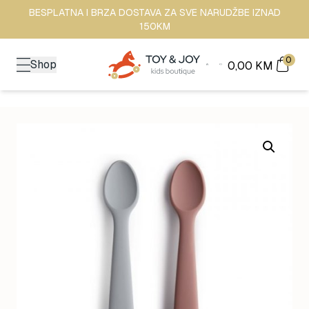
BESPLATNA I BRZA DOSTAVA ZA SVE NARUDŽBE IZNAD
150KM
0
Shop
0,00
KM