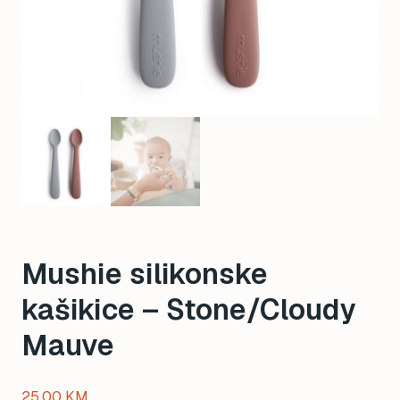
Mushie silikonske
kašikice – Stone/Cloudy
Mauve
25,00
KM