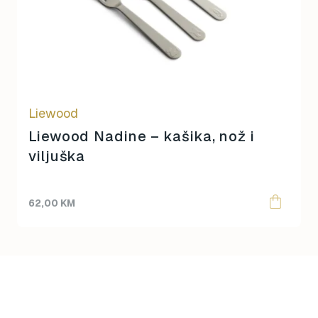
Liewood
Liewood Nadine – kašika, nož i
viljuška
62,00
KM