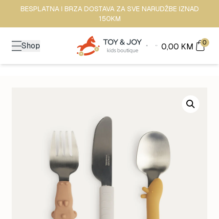
BESPLATNA I BRZA DOSTAVA ZA SVE NARUDŽBE IZNAD
150KM
0
Shop
0,00
KM