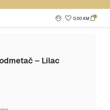
0
0,00
KM
odmetač – Lilac
 dana