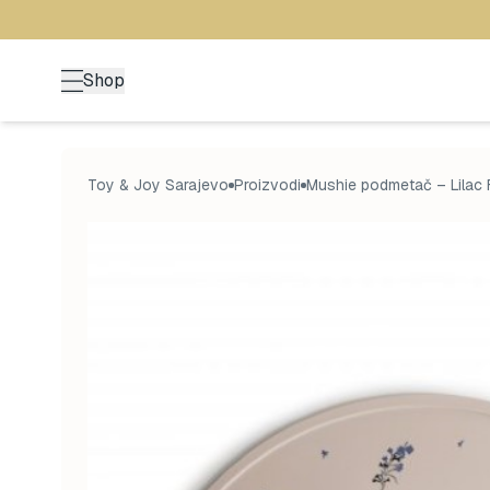
Shop
Toy & Joy Sarajevo
Proizvodi
Mushie podmetač – Lilac 