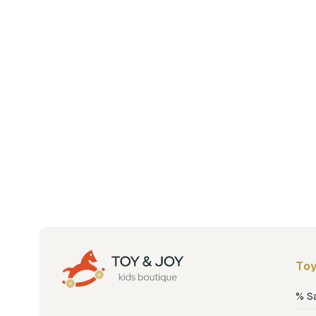
Toy
% S