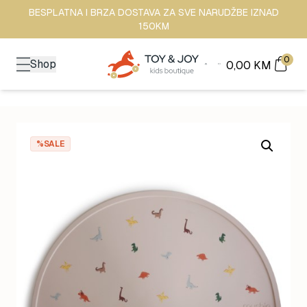
BESPLATNA I BRZA DOSTAVA ZA SVE NARUDŽBE IZNAD
150KM
0
Shop
0,00
KM
%SALE