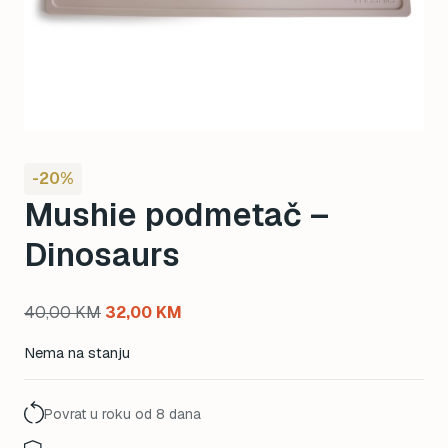
-20%
Mushie podmetač –
Dinosaurs
Original
Current
40,00
KM
32,00
KM
price
price
Nema na stanju
was:
is:
40,00 KM.
32,00 KM.
Povrat u roku od 8 dana