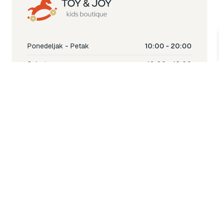
Ponedeljak - Petak
10:00 - 20:00
Subota
10:00 - 18:00
Nedjelja
Ne radimo
Toy & Joy shop
% Sale
Igra
Šetnja
Njega