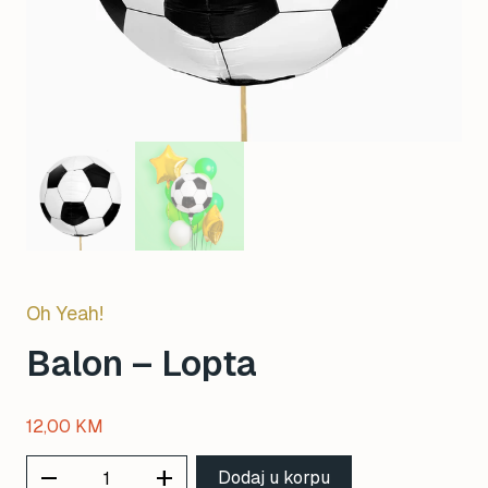
Oh Yeah!
Balon – Lopta
12,00
KM
remove
add
Dodaj u korpu