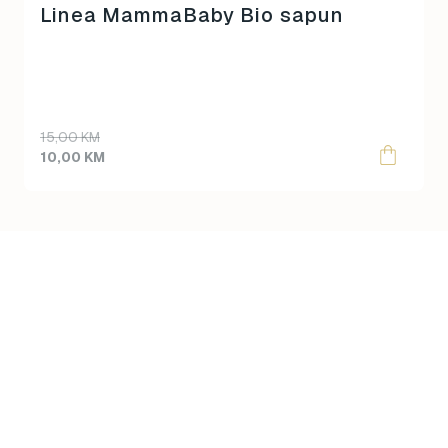
Linea MammaBaby Bio sapun
Original
Current
15,00
KM
price
price
10,00
KM
was:
is:
15,00 KM.
10,00 KM.