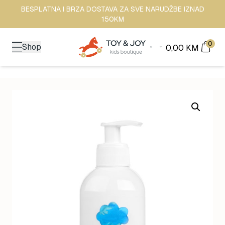
BESPLATNA I BRZA DOSTAVA ZA SVE NARUDŽBE IZNAD
150KM
0
Shop
0,00
KM