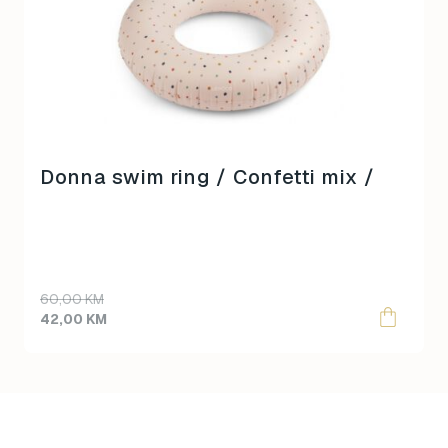
Donna swim ring / Confetti mix /
Original
Current
60,00
KM
price
price
42,00
KM
was:
is:
60,00 KM.
42,00 KM.