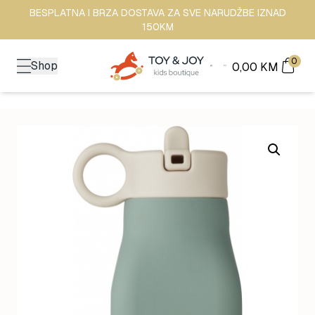
BESPLATNA I BRZA DOSTAVA ZA SVE NARUDŽBE IZNAD
150KM
0
Shop
0,00
KM