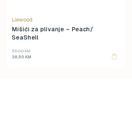
chosen
on
Liewood
the
product
Mišići za plivanje – Peach/
page
SeaShell
55,00
KM
38,50
KM