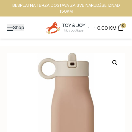
BESPLATNA I BRZA DOSTAVA ZA SVE NARUDŽBE IZNAD
150KM
0
Shop
0,00
KM