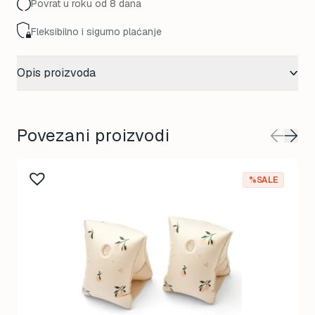
Povrat u roku od 8 dana
Fleksibilno i sigurno plaćanje
Opis proizvoda
Povezani proizvodi
This
%SALE
product
has
multiple
variants.
The
options
may
be