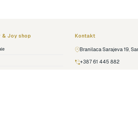
 & Joy shop
Kontakt
ale
Branilaca Sarajeva 19, S
+387 61 445 882
ja
ga
Pronađi nas na Google m
ija soba
jenje
dovi
o