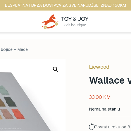
BESPLATNA I BRZA DOSTAVA ZA SVE NARUDŽBE IZNAD 150KM
 bojice – Mede
Liewood
Wallace 
33,00
KM
Nema na stanju
Povrat u roku od 8