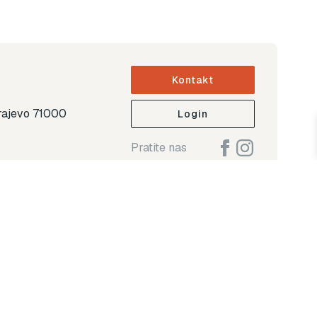
Kontakt
arajevo 71000
Login
Pratite nas
ap