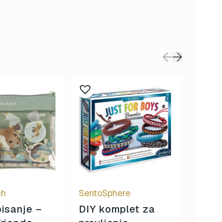
ch
SentoSphere
Sento
pisanje –
DIY komplet za
Colo