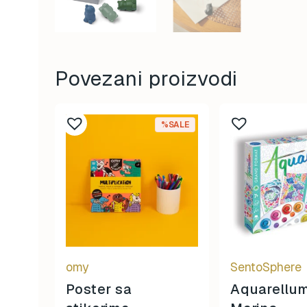
Povezani proizvodi
%SALE
omy
SentoSphere
Poster sa
Aquarellu