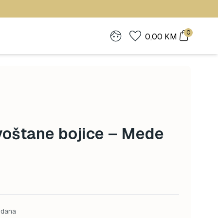
0
0,00
KM
voštane bojice – Mede
 dana