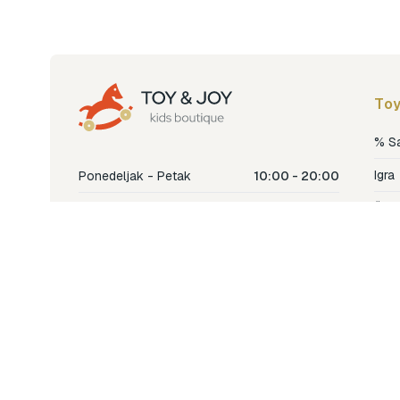
Toy
% S
Igra
Ponedeljak - Petak
10:00 - 20:00
Šetn
Subota
10:00 - 18:00
Nje
Nedjelja
Ne radimo
Dječ
Hran
Bren
Nov