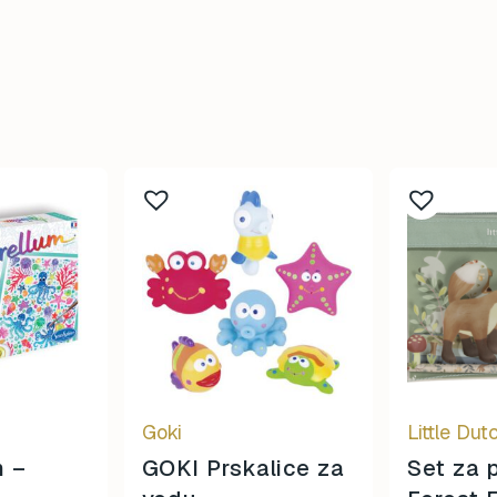
Goki
Little Dut
m –
GOKI Prskalice za
Set za 