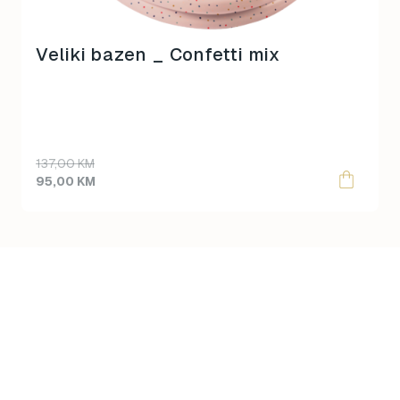
Veliki bazen _ Confetti mix
Original
Current
137,00
KM
price
price
95,00
KM
was:
is:
137,00 KM.
95,00 KM.