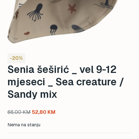
-20%
Senia šeširić _ vel 9-12
mjeseci _ Sea creature /
Sandy mix
Original
Current
66,00
KM
52,80
KM
price
price
Nema na stanju
was:
is:
66,00 KM.
52,80 KM.