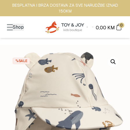
BESPLATNA I BRZA DOSTAVA ZA SVE NARUDŽBE IZNAD
150KM
0
Shop
0,00
KM
%SALE