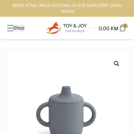
BESPLATNA I BRZA DOSTAVA ZA SVE NARUDŽBE IZNAD
150KM
0
Shop
0,00
KM