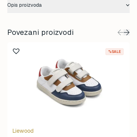
Opis proizvoda
Povezani proizvodi
This
%SALE
product
has
multiple
variants.
The
options
may
be
chosen
on
Liewood
the