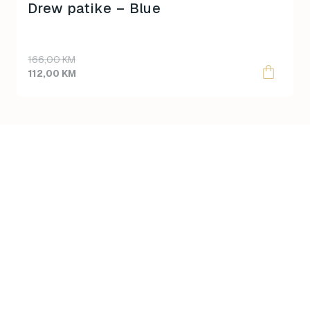
product
Drew patike – Blue
page
166,00
KM
112,00
KM