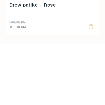
product
Drew patike – Rose
page
166,00
KM
112,00
KM