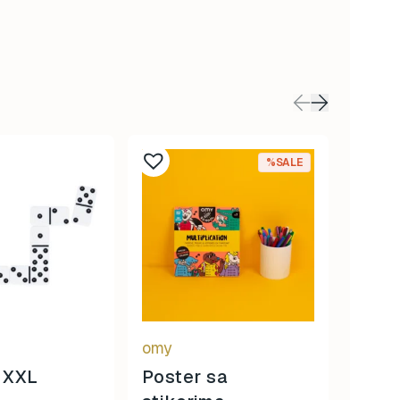
%SALE
omy
Little
 XXL
Poster sa
Crta