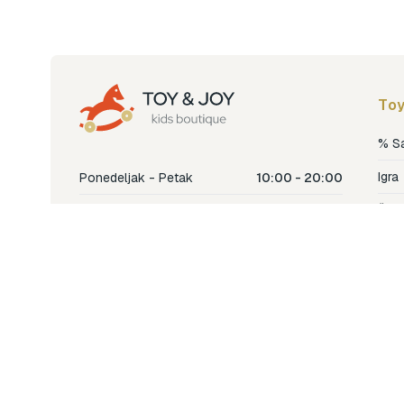
Toy
% S
Igra
Ponedeljak - Petak
10:00 - 20:00
Šetn
Subota
10:00 - 18:00
Nje
Nedjelja
Ne radimo
Dječ
Hran
Bren
Nov