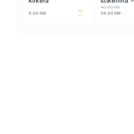
klikera
stikerima 
Original
Current
40,00
KM
price
price
5,00
KM
34,00
KM
was:
is:
40,00 KM.
34,00 KM.