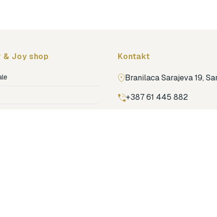
 & Joy shop
Kontakt
ale
Branilaca Sarajeva 19, S
+387 61 445 882
ja
ga
Pronađi nas na Google m
ija soba
jenje
dovi
o