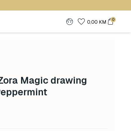
0
0,00
KM
Zora Magic drawing
Peppermint