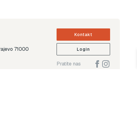
Kontakt
arajevo 71000
Login
Pratite nas
ap