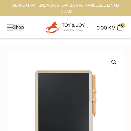
BESPLATNA I BRZA DOSTAVA ZA SVE NARUDŽBE IZNAD
150KM
0
Shop
0,00
KM