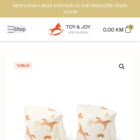
BESPLATNA I BRZA DOSTAVA ZA SVE NARUDŽBE IZNAD
150KM
0
Shop
0,00
KM
%SALE