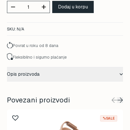
remove
add
Dodaj u korpu
SKU:
N/A
Povrat u roku od 8 dana
Fleksibilno i sigurno plaćanje
Opis proizvoda
Povezani proizvodi
%SALE