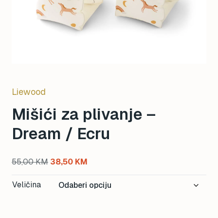
Liewood
Mišići za plivanje –
Dream / Ecru
Original
Current
55,00
KM
38,50
KM
price
price
Veličina
was:
is:
55,00 KM.
38,50 KM.