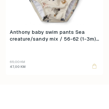
Anthony baby swim pants Sea
creature/sandy mix / 56-62 (1-3m)
/
Original
Current
65,00
KM
price
price
47,00
KM
was:
is:
65,00 KM.
47,00 KM.