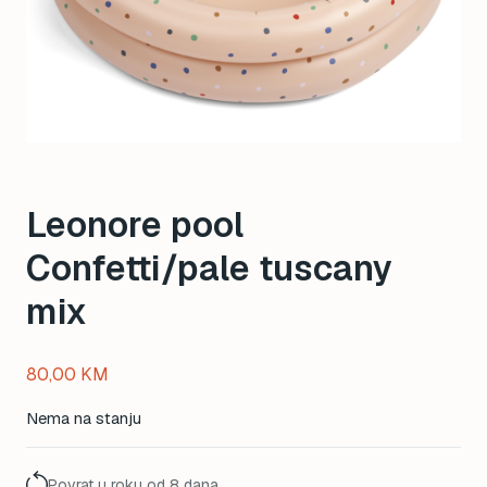
Leonore pool
Confetti/pale tuscany
mix
80,00
KM
Nema na stanju
Povrat u roku od 8 dana