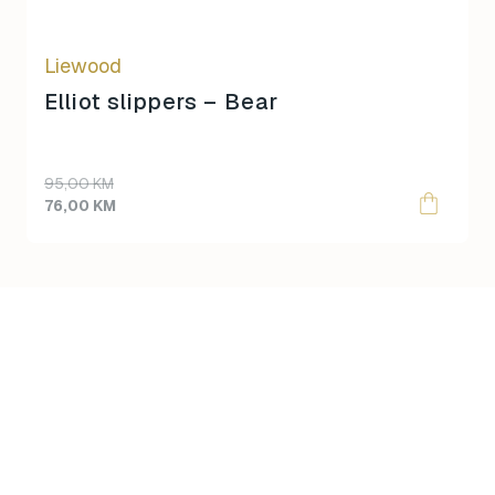
chosen
on
Liewood
the
product
Elliot slippers – Bear
page
95,00
KM
76,00
KM