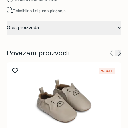
Fleksibilno i sigurno plaćanje
Opis proizvoda
Povezani proizvodi
This
%SALE
product
has
multiple
variants.
The
options
may
be