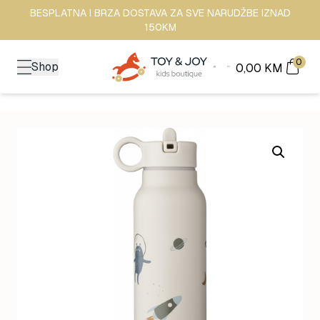
BESPLATNA I BRZA DOSTAVA ZA SVE NARUDŽBE IZNAD
150KM
0
Shop
0,00
KM