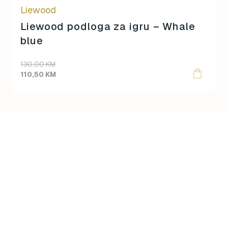
Liewood
Liewood podloga za igru – Whale
blue
Original
Current
130,00
KM
price
price
110,50
KM
was:
is:
130,00 KM.
110,50 KM.