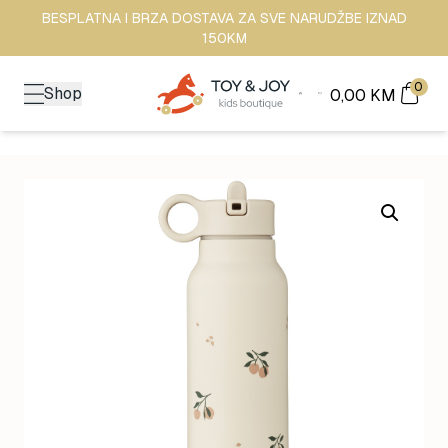
BESPLATNA I BRZA DOSTAVA ZA SVE NARUDŽBE IZNAD
150KM
0
Shop
0,00
KM