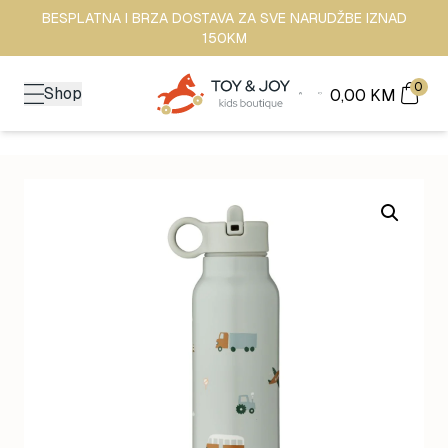
BESPLATNA I BRZA DOSTAVA ZA SVE NARUDŽBE IZNAD
150KM
0
Shop
0,00
KM