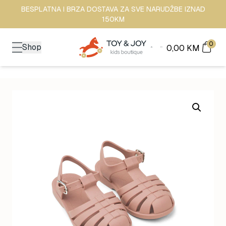
BESPLATNA I BRZA DOSTAVA ZA SVE NARUDŽBE IZNAD
150KM
0
Shop
0,00
KM