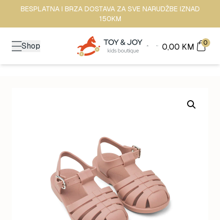
BESPLATNA I BRZA DOSTAVA ZA SVE NARUDŽBE IZNAD
150KM
0
Shop
0,00
KM