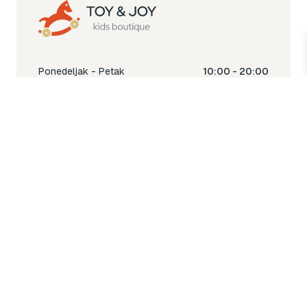
Ponedeljak - Petak
10:00 - 20:00
Subota
10:00 - 18:00
Nedjelja
Ne radimo
Toy & Joy shop
% Sale
Igra
Šetnja
Njega