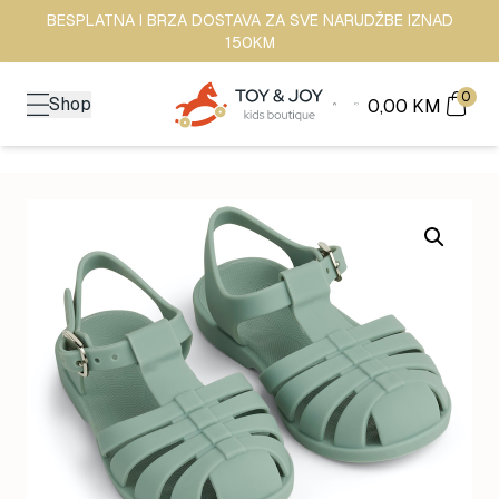
BESPLATNA I BRZA DOSTAVA ZA SVE NARUDŽBE IZNAD
150KM
0
Shop
0,00
KM