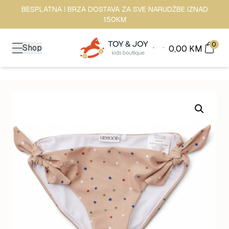
BESPLATNA I BRZA DOSTAVA ZA SVE NARUDŽBE IZNAD
150KM
0
Shop
0,00
KM